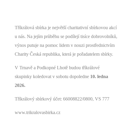
Tříkrálová sbírka je největší charitativní sbírkovou akcí
u nás. Na jejím průběhu se podílejí tisíce dobrovolníků,
výnos putuje na pomoc lidem v nouzi prostřednictvím
Charity Česká republika, která je pořadatelem sbírky.
V Trnavě a Podkopné Lhotě budou tříkrálové
skupinky koledovat v sobotu dopoledne
10. ledna
2026.
Tříkrálový sbírkový účet: 66008822/0800, VS 777
www.trikralovasbirka.cz