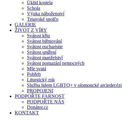
Úklid kostela
Schola
Výuka náboženství
Trnavské spolčo
GALERIE
ŽIVOT Z VÍRY
Svátost křtu
Svátost biřmování
Svátost eucharistie
Svátost smíření
Svátost manželství
Svátost pomazání nemocných
Mše svatá
Pohřeb
Liturgický rok
Služba lidem LGBTQ+ v olomoucké arciedecézi
PROPOJENI
PODPOŘTE FARNOST
PODPOŘTE NÁS
Donátor.cz
KONTAKT
Tříkrálová sbírka 2026