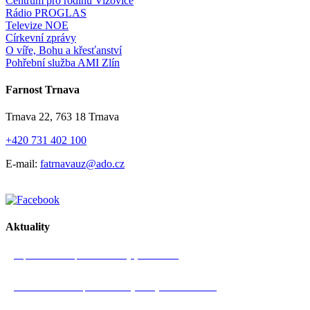
Centrum pro rodinu Vizovice
Rádio PROGLAS
Televize NOE
Církevní zprávy
O víře, Bohu a křesťanství
Pohřební služba AMI Zlín
Farnost Trnava
Trnava 22, 763 18 Trnava
+420 731 402 100
E-mail:
fatrnavauz@ado.cz
Aktuality
Zápis ze schůze pastorační rady (15. 7. 2026)
Pozvánka na farní pouť na Svatý Hostýn – 18. 7. 2026