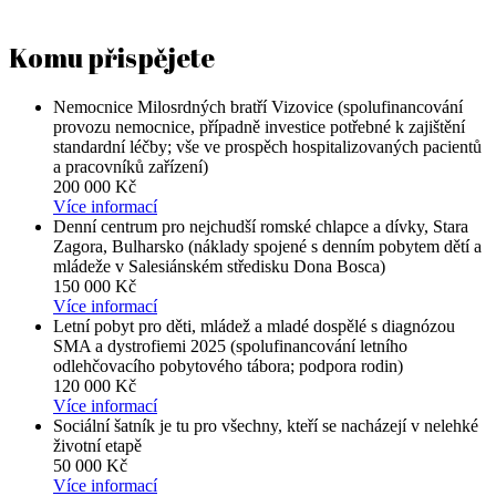
Komu přispějete
Nemocnice Milosrdných bratří Vizovice (spolufinancování
provozu nemocnice, případně investice potřebné k zajištění
standardní léčby; vše ve prospěch hospitalizovaných pacientů
a pracovníků zařízení)
200 000 Kč
Více informací
Denní centrum pro nejchudší romské chlapce a dívky, Stara
Zagora, Bulharsko (náklady spojené s denním pobytem dětí a
mládeže v Salesiánském středisku Dona Bosca)
150 000 Kč
Více informací
Letní pobyt pro děti, mládež a mladé dospělé s diagnózou
SMA a dystrofiemi 2025 (spolufinancování letního
odlehčovacího pobytového tábora; podpora rodin)
120 000 Kč
Více informací
Sociální šatník je tu pro všechny, kteří se nacházejí v nelehké
životní etapě
50 000 Kč
Více informací