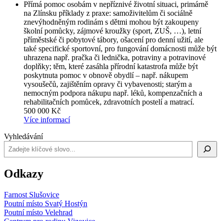
Přímá pomoc osobám v nepříznivé životní situaci, primárně
na Zlínsku příklady z praxe: samoživitelům či sociálně
znevýhodněným rodinám s dětmi mohou být zakoupeny
školní pomůcky, zájmové kroužky (sport, ZUŠ, …), letní
příměstské či pobytové tábory, ošacení pro denní užití, ale
také specifické sportovní, pro fungování domácnosti může být
uhrazena např. pračka či lednička, potraviny a potravinové
doplňky; těm, které zasáhla přírodní katastrofa může být
poskytnuta pomoc v obnově obydlí – např. nákupem
vysoušečů, zajištěním opravy či vybavenosti; starým a
nemocným podpora nákupu např. léků, kompenzačních a
rehabilitačních pomůcek, zdravotních postelí a matrací.
500 000 Kč
Více informací
Vyhledávání
Odkazy
Farnost Slušovice
Poutní místo Svatý Hostýn
Poutní místo Velehrad