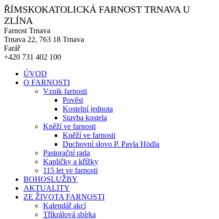
ŘÍMSKOKATOLICKÁ FARNOST TRNAVA U
ZLÍNA
Farnost Trnava
Trnava 22, 763 18 Trnava
Farář
+420 731 402 100
ÚVOD
O FARNOSTI
Vznik farnosti
Pověst
Kostelní jednota
Stavba kostela
Kněží ve farnosti
Kněží ve farnosti
Duchovní slovo P. Pavla Hödla
Pastorační rada
Kapličky a křížky
115 let ve farnosti
BOHOSLUŽBY
AKTUALITY
ZE ŽIVOTA FARNOSTI
Kalendář akcí
Tříkrálová sbírka