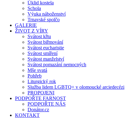
Úklid kostela
Schola
Výuka náboženství
Trnavské spolčo
GALERIE
ŽIVOT Z VÍRY
Svátost křtu
Svátost biřmování
Svátost eucharistie
Svátost smíření
Svátost manželství
Svátost pomazání nemocných
Mše svatá
Pohřeb
Liturgický rok
Služba lidem LGBTQ+ v olomoucké arciedecézi
PROPOJENI
PODPOŘTE FARNOST
PODPOŘTE NÁS
Donátor.cz
KONTAKT
PODPOŘTE NÁS