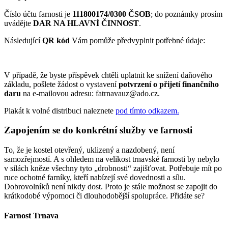
Číslo účtu farnosti je
111800174/0300
ČSOB
; do poznámky prosím
uvádějte
DAR NA HLAVNÍ ČINNOST
.
Následující
QR kód
Vám pomůže předvyplnit potřebné údaje:
V případě, že byste příspěvek chtěli uplatnit ke snížení daňového
základu, pošlete žádost o vystavení
potvrzení
o přijetí finančního
daru
na e-mailovou adresu: fatrnavauz@ado.cz.
Plakát k volné distribuci naleznete
pod tímto odkazem.
Zapojením se do konkrétní služby ve farnosti
To, že je kostel otevřený, uklizený a nazdobený, není
samozřejmostí. A s ohledem na velikost trnavské farnosti by nebylo
v silách kněze všechny tyto „drobnosti“ zajišťovat. Potřebuje mít po
ruce ochotné farníky, kteří nabízejí své dovednosti a sílu.
Dobrovolníků není nikdy dost. Proto je stále možnost se zapojit do
krátkodobé výpomoci či dlouhodobější spolupráce. Přidáte se?
Farnost Trnava