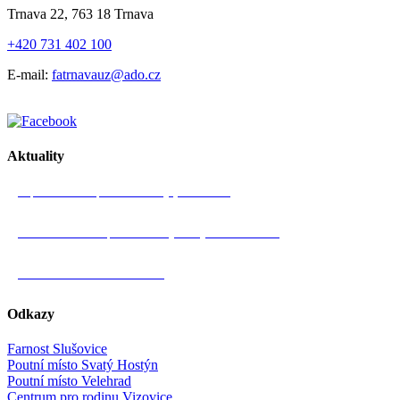
Trnava 22, 763 18 Trnava
+420 731 402 100
E-mail:
fatrnavauz@ado.cz
Aktuality
Zápis ze schůze pastorační rady (15. 7. 2026)
Pozvánka na farní pouť na Svatý Hostýn – 18. 7. 2026
Nedělní mše svatá v 11 hodin!
Odkazy
Farnost Slušovice
Poutní místo Svatý Hostýn
Poutní místo Velehrad
Centrum pro rodinu Vizovice