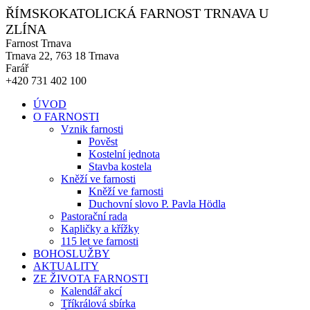
ŘÍMSKOKATOLICKÁ FARNOST TRNAVA U
ZLÍNA
Farnost Trnava
Trnava 22, 763 18 Trnava
Farář
+420 731 402 100
ÚVOD
O FARNOSTI
Vznik farnosti
Pověst
Kostelní jednota
Stavba kostela
Kněží ve farnosti
Kněží ve farnosti
Duchovní slovo P. Pavla Hödla
Pastorační rada
Kapličky a křížky
115 let ve farnosti
BOHOSLUŽBY
AKTUALITY
ZE ŽIVOTA FARNOSTI
Kalendář akcí
Tříkrálová sbírka