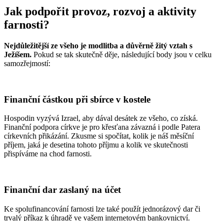
Jak podpořit provoz, rozvoj a aktivity
farnosti?
Nejdůležitější ze všeho je modlitba a důvěrně žitý vztah s
Ježíšem.
Pokud se tak skutečně děje, následující body jsou v celku
samozřejmostí:
Finanční částkou při sbírce v kostele
Hospodin vyzývá Izrael, aby dával desátek ze všeho, co získá.
Finanční podpora církve je pro křesťana závazná i podle Patera
církevních přikázání. Zkusme si spočítat, kolik je náš měsíční
příjem, jaká je desetina tohoto příjmu a kolik ve skutečnosti
přispíváme na chod farnosti.
Finanční dar zaslaný na účet
Ke spolufinancování farnosti lze také použít jednorázový dar či
trvalý příkaz k úhradě ve vašem internetovém bankovnictví.