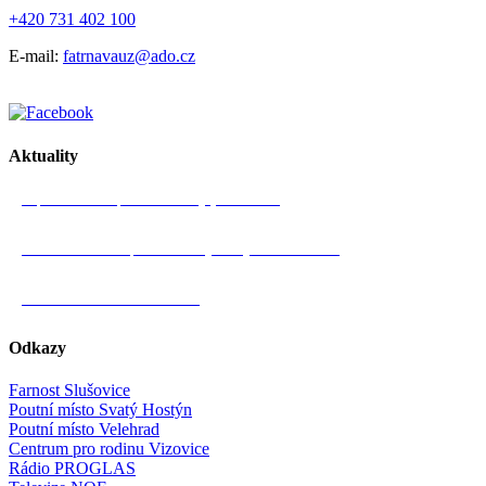
+420 731 402 100
E-mail:
fatrnavauz@ado.cz
Aktuality
Zápis ze schůze pastorační rady (15. 7. 2026)
Pozvánka na farní pouť na Svatý Hostýn – 18. 7. 2026
Nedělní mše svatá v 11 hodin!
Odkazy
Farnost Slušovice
Poutní místo Svatý Hostýn
Poutní místo Velehrad
Centrum pro rodinu Vizovice
Rádio PROGLAS