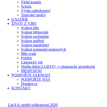
Úklid kostela
Schola
Výuka náboženství
Trnavské spolčo
GALERIE
ŽIVOT Z VÍRY
Svátost křtu
Svátost biřmování
Svátost eucharistie
Svátost smíření
Svátost manželství
Svátost pomazání nemocných
Mše svatá
Pohřeb
Liturgický rok
Služba lidem LGBTQ+ v olomoucké arciedecézi
PROPOJENI
PODPOŘTE FARNOST
PODPOŘTE NÁS
Donátor.cz
KONTAKT
List k 6. nedeli velikonocni 2026