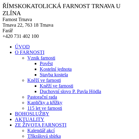
ŘÍMSKOKATOLICKÁ FARNOST TRNAVA U
ZLÍNA
Farnost Trnava
Trnava 22, 763 18 Trnava
Farář
+420 731 402 100
ÚVOD
O FARNOSTI
Vznik farnosti
Pověst
Kostelní jednota
Stavba kostela
Kněží ve farnosti
Kněží ve farnosti
Duchovní slovo P. Pavla Hödla
Pastorační rada
Kapličky a křížky
115 let ve farnosti
BOHOSLUŽBY
AKTUALITY
ZE ŽIVOTA FARNOSTI
Kalendář akcí
Tříkrálová sbírka